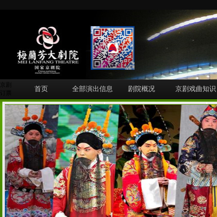
京剧
首页
全部演出信息
剧院概况
京剧戏曲知识
订票