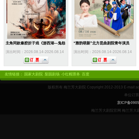
主角同款秦腔折子戏《游西湖—鬼怨
“雅韵萌新”北方昆曲剧院青年演员
演出时间：2026.08.14-2026.08.14
演出时间：2026.08.14-2026.08.14
友情链接：
国家大剧院
梨园剧场
小红帽票务
百度
版权所有 梅兰芳大剧院 Copyright 2012-2013 E-mail
单位订票绿
京ICP备09058
梅兰芳大剧院官网 梅兰芳大