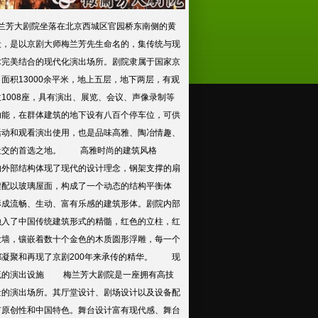
芳大剧院坐落在北京西城区官园桥东南侧的黄
段，是以京剧大师梅兰芳先生命名的，集传统与现
术完美结合的现代化演出场所。剧院隶属于国家京
面积13000余平米，地上五层，地下两层，有观
1008座，具有演出、展览、会议、声像录制等
功能，在群体建筑的地下设有八百个停车位，可供
活动和观看演出使用，也是品味高雅、陶冶情趣、
社交的首选之地。 高雅时尚的建筑风格
的外部结构体现了现代的设计理念，钢架支撑的扇
架配以玻璃屋面，构成了一个动态的结构平衡体
形成流畅、生动、富有乐感的建筑形体。剧院内部
融入了中国传统建筑形式的精髓，红色的立柱，红
大墙，镶嵌着数十个金色的木质圆形浮雕，每一个
都凝聚和再现了京剧200年来承传的精华。 现
流的演出设施 梅兰芳大剧院是一座拥有高技
量的演出场所。其厅堂设计、剧场设计以及设备配
有原创性和中国特色。舞台设计富有现代感、舞台