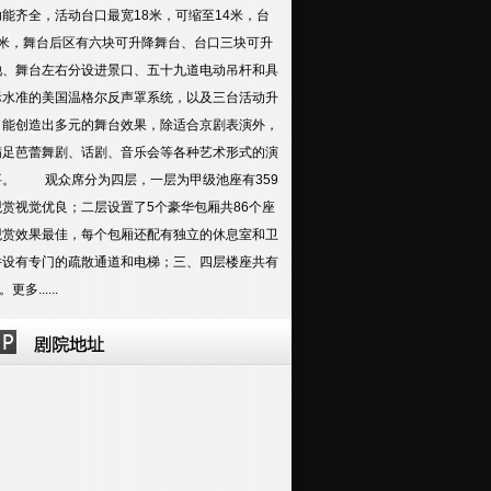
能齐全，活动台口最宽18米，可缩至14米，台
9米，舞台后区有六块可升降舞台、台口三块可升
池、舞台左右分设进景口、五十九道电动吊杆和具
际水准的美国温格尔反声罩系统，以及三台活动升
，能创造出多元的舞台效果，除适合京剧表演外，
满足芭蕾舞剧、话剧、音乐会等各种艺术形式的演
要。 观众席分为四层，一层为甲级池座有359
观赏视觉优良；二层设置了5个豪华包厢共86个座
观赏效果最佳，每个包厢还配有独立的休息室和卫
并设有专门的疏散通道和电梯；三、四层楼座共有
个。
更多......