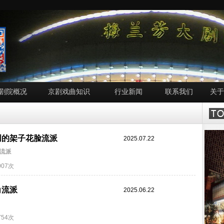
剧院概况
京剧戏曲知识
行业新闻
联系我们
关于
创的架子花脸流派
2025.07.22
流派
007次
角流派
2025.06.22
754次