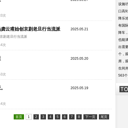
设施功
口高
83次
降乐
有国
员龚云甫始创京剧老旦行当流派
2025.05.21
降车
京剧老旦行当流派
也能
44次
出需
个，
派
2025.05.20
席，
生间
63次
563
派。
2025.05.19
44次
首页
1
2
3
4
5
6
7
8
下一页
尾页