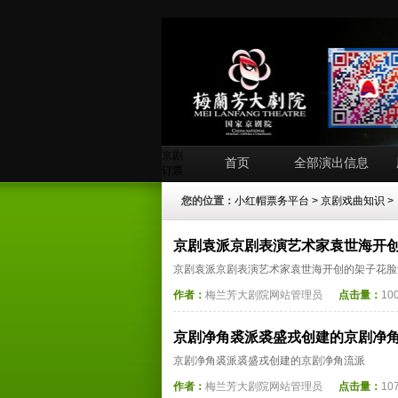
京剧
首页
全部演出信息
订票
您的位置：
小红帽票务平台
>
京剧戏曲知识
>
京剧袁派京剧表演艺术家袁世海开
京剧袁派京剧表演艺术家袁世海开创的架子花脸
作者：
梅兰芳大剧院网站管理员
点击量：
10
京剧净角裘派裘盛戎创建的京剧净
京剧净角裘派裘盛戎创建的京剧净角流派
作者：
梅兰芳大剧院网站管理员
点击量：
10