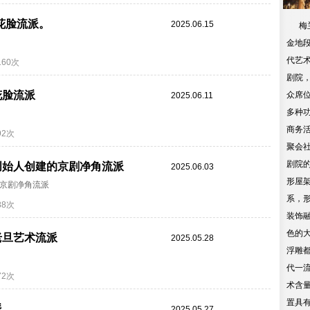
花脸流派。
2025.06.15
梅兰
金地
代艺
160次
剧院，
花脸流派
众席位
2025.06.11
多种
商务
92次
聚会
剧院
创始人创建的京剧净角流派
2025.06.03
形屋
京剧净角流派
系，
88次
装饰
色的
老旦艺术流派
2025.05.28
浮雕
代一
72次
术含
置具
派
2025.05.27