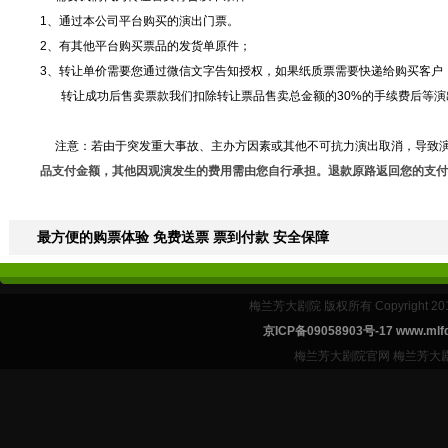
1、通过本公司平台购买的演出门票。
2、有其他平台购买票品的发货单原件；
3、转让单价需要您通过微信文字告知授权，如果纸质票需要快递给购买客户
转让成功后售卖票款我们扣除转让票品售卖总金额的30%的手续费后等演
注意：若由于突发重大事故、主办方因素或其他不可抗力演出取消，导致演
品支付金额，其他因观演发生的费用需由您自行承担。退款原路返回您的支付
最方便的购票体验 免费送票 票到付款 安全保障
梅兰芳大剧院 版权所有 Copyright 2
京ICP备09058903号-17 www.mlfd
梅兰芳大剧院官网 梅兰芳大