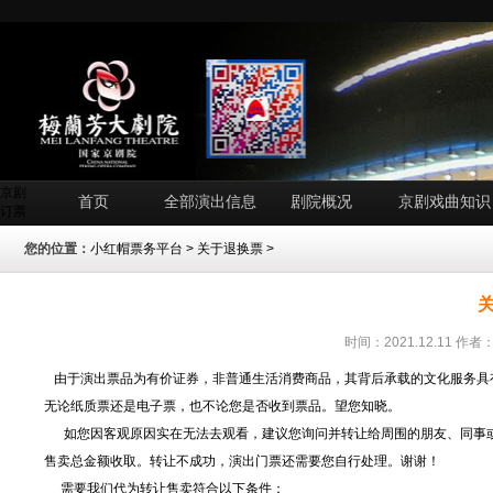
京剧
首页
全部演出信息
剧院概况
京剧戏曲知识
订票
您的位置：
小红帽票务平台
>
关于退换票
>
时间：2021.12.11 
由于演出票品为有价证券，非普通生活消费商品，其背后承载的文化服务具
无论纸质票还是电子票，也不论您是否收到票品。望您知晓。
如您因客观原因实在无法去观看，建议您询问并转让给周围的朋友、同事
售卖总金额收取。转让不成功，演出门票还需要您自行处理。谢谢！
需要我们代为转让售卖符合以下条件：